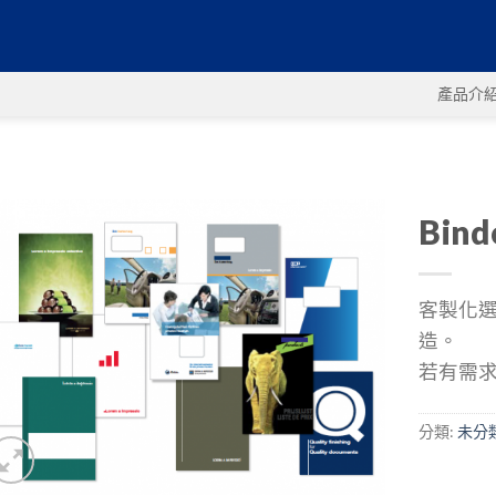
產品介
Bin
客製化
加入
造。
願望
清單
若有需
分類:
未分