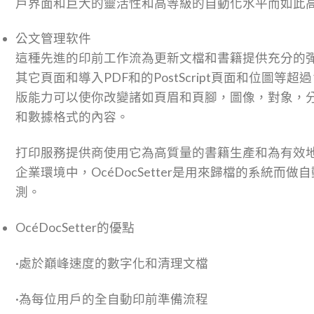
戶界面和巨大的靈活性和高等級的自動化水平而如此
公文管理软件
這種先進的印前工作流為更新文檔和書籍提供充分的
其它頁面和導入PDF和的PostScript頁面和位圖等
版能力可以使你改變諸如頁眉和頁腳，圖像，對象，
和數據格式的內容。
打印服務提供商使用它為高質量的書籍生產和為有效
企業環境中，OcéDocSetter是用來歸檔的系統而
測。
OcéDocSetter的優點
·處於巔峰速度的數字化和清理文檔
·為每位用戶的全自動印前準備流程